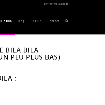
contact@bilabila.fr
 Bila Bila
Blog
Le Club
Contact
 BILA BILA
UN PEU PLUS BAS)
…
ILA :