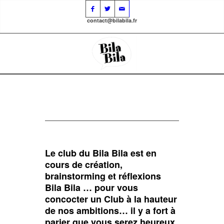
contact@bilabila.fr
1
2
Suivant
Le club du Bila Bila est en
cours de création,
brainstorming et réflexions
Bila Bila … pour vous
concocter un Club à la hauteur
de nos ambitions… il y a fort à
parier que vous serez heureux