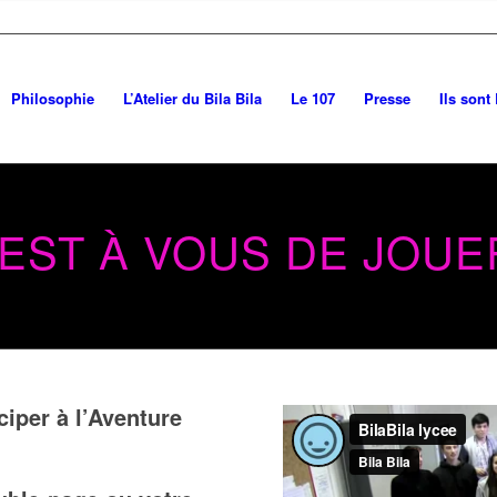
Philosophie
L’Atelier du Bila Bila
Le 107
Presse
Ils sont 
’EST À VOUS DE JOUER
iper à l’Aventure