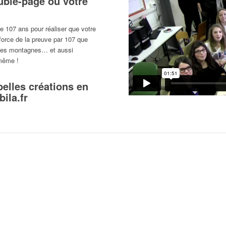
uble-page ou votre
re 107 ans pour réaliser que votre
 force de la preuve par 107 que
r les montagnes… et aussi
-même !
belles créations en
ila.fr