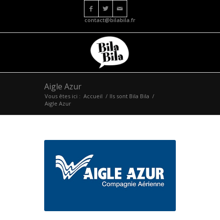
contact@bilabila.fr
Aigle Azur
Vous êtes ici :
Accueil
/
Ils sont Bila Bila
/
Aigle Azur