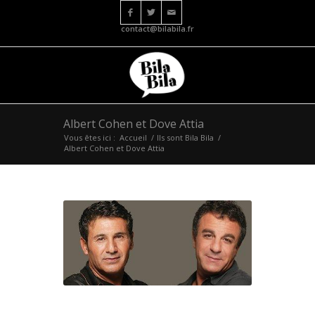
contact@bilabila.fr
Albert Cohen et Dove Attia
Vous êtes ici :
Accueil
/
Ils sont Bila Bila
/
Albert Cohen et Dove Attia