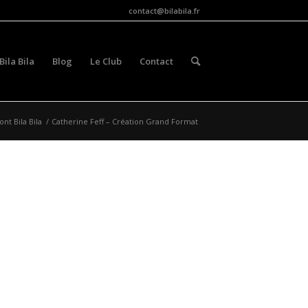
contact@bilabila.fr
 Bila Bila
Blog
Le Club
Contact
sont Bila Bila
/
Catherine Feff – Création Grand Format