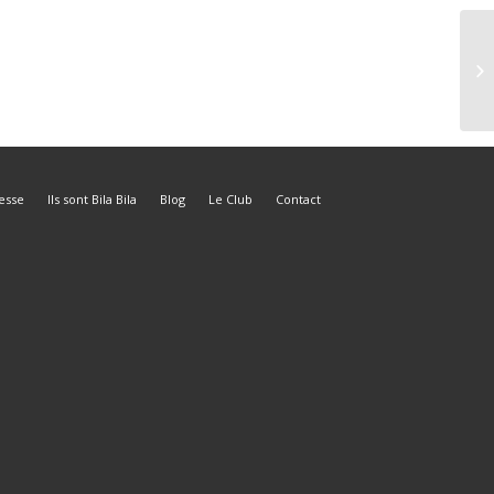
esse
Ils sont Bila Bila
Blog
Le Club
Contact