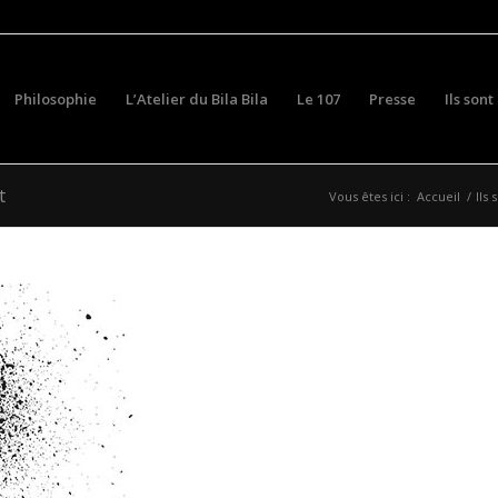
Philosophie
L’Atelier du Bila Bila
Le 107
Presse
Ils sont
t
Vous êtes ici :
Accueil
/
Ils 