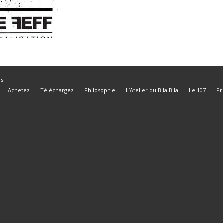
es
Achetez
Téléchargez
Philosophie
L’Atelier du Bila Bila
Le 107
Pr