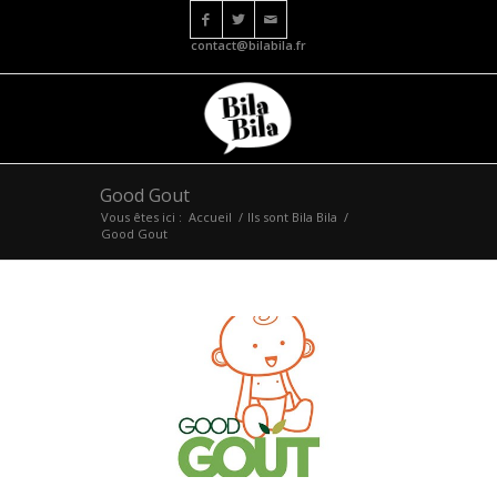
contact@bilabila.fr
Good Gout
Vous êtes ici :
Accueil
/
Ils sont Bila Bila
/
Good Gout